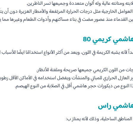
بته ومتانته عالية وله ألوان متعددة وجميعها تسر الناظرين.
لعوامل الخارجية مثل درجات الحرارة المرتفعة والأمطار الغزيرة دون أن يتأثر
 القدماء منذ عصور مضت في بناء مساكنهم وأدوات الطعام وغيرها مما ي
اشمي كريمي 80
 لأنه يشبه الكريمة في اللون، ويعد من أكثر الأنواع استخدامًا ايضًا للأسباب ال
ات من اللون الكريمي جميعها صريحة وملفتة للأنظار.
 العازل الحراري للمباني والمنشآت ويفضل استخدامه في الأماكن الأقل رطوبة
 النوع من ديكورات حجر هاشمي أقل في الصلابة من النوع الهيصم.
هاشمي راس
ي المناطق الساحلية، وذلك لأنه يمتاز ب: