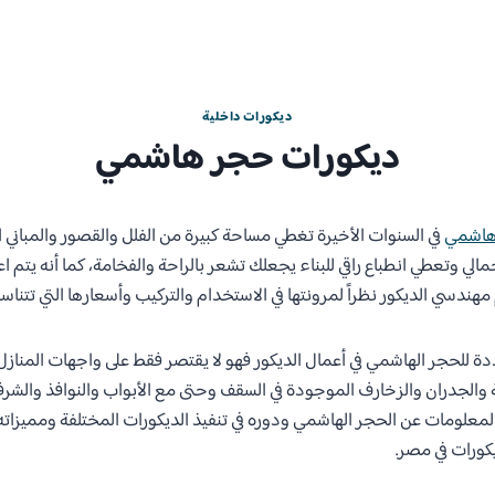
ديكورات داخلية
ديكورات حجر هاشمي
هاشمي
في السنوات الأخيرة تغطي مساحة كبيرة من الفلل والقصور والمباني ا
جمالي وتعطي انطباع راقي للبناء يجعلك تشعر بالراحة والفخامة، كما أنه يتم 
سي الديكور نظراً لمرونتها في الاستخدام والتركيب وأسعارها التي تتناس
للحجر الهاشمي في أعمال الديكور فهو لا يقتصر فقط على واجهات المنازل و
ية والجدران والزخارف الموجودة في السقف وحتى مع الأبواب والنوافذ والشرف
لمعلومات عن الحجر الهاشمي ودوره في تنفيذ الديكورات المختلفة ومميزاته م
يكورات في مصر.