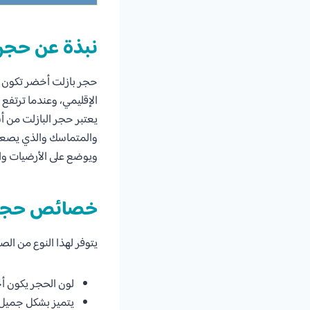
نبذة عن حجر 
حجر بازلت أخضر تكون نت
الإقليمي، وعندما ترتفع
يعتبر حجر البازلت من 
والمتماسك والذي يصعب ك
ويوضع على الأرضيات وا
خصائص حجر 
يتوفر لهذا النوع من ال
لون الحجر يكون أ
يتميز بشكل جميل 